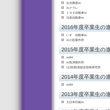
出光興産㈱
㈱クラレ
トヨタ自動車㈱
日産自動車㈱
2016年度卒業生の
いすゞ自動車㈱
㈱小松製作所
2015年度卒業生の
㈱IHI
㈱島津製作所
(公財)鉄道総合技術研究所
2014年度卒業生の
㈱IHI
2013年度卒業生の
大日本印刷㈱