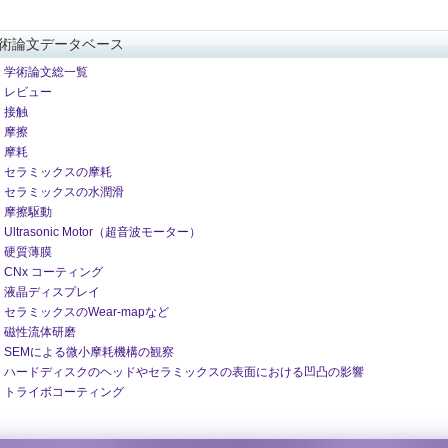
術論文データベース
学術論文総一覧
レビュー
接触
摩擦
摩耗
セラミックスの摩耗
セラミックスの水潤滑
摩擦駆動
Ultrasonic Motor（超音波モーター）
硬質薄膜
CNx コーティング
液晶ディスプレイ
セラミックスのWear-mapなど
磁性流体研磨
SEMによる微小摩耗機構の観察
ハードディスクのヘッドやセラミックスの表面における凹凸の影響
トライボコーティング