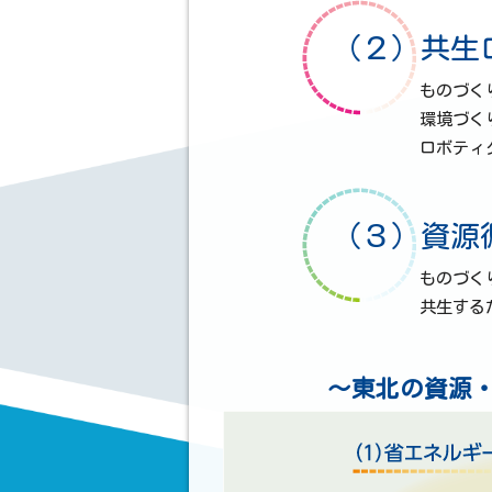
（２）共生
ものづく
環境づく
ロボティ
（３）資源
ものづく
共生する
～東北の資源